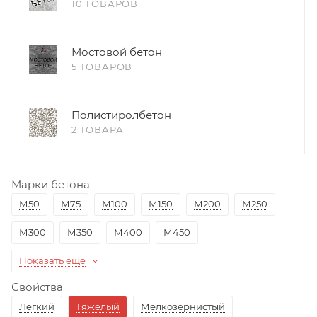
10 ТОВАРОВ
Мостовой бетон
5 ТОВАРОВ
Полистиролбетон
2 ТОВАРА
Марки бетона
М50
М75
М100
М150
М200
М250
М300
М350
М400
М450
Показать еще
Свойства
Легкий
Тяжёлый
Мелкозернистый