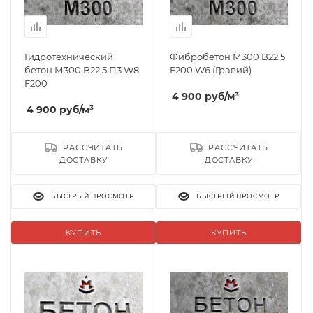
Гидротехнический
Фибробетон М300 B22,5
бетон М300 B22,5 П3 W8
F200 W6 (Гравий)
F200
4 900
руб
/м³
4 900
руб
/м³
РАССЧИТАТЬ
РАССЧИТАТЬ
ДОСТАВКУ
ДОСТАВКУ
БЫСТРЫЙ ПРОСМОТР
БЫСТРЫЙ ПРОСМОТР
КУПИТЬ
КУПИТЬ