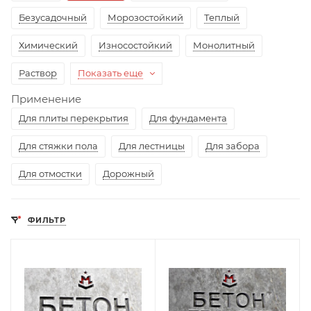
Безусадочный
Морозостойкий
Теплый
Химический
Износостойкий
Монолитный
Раствор
Показать еще
Применение
Для плиты перекрытия
Для фундамента
Для стяжки пола
Для лестницы
Для забора
Для отмостки
Дорожный
ФИЛЬТР