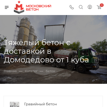
0
Тяжёлый бетон с
доставкой в
Домодедово от 1 куба
25
—
—
Главная
Каталог
Бетон
Гравийный бетон