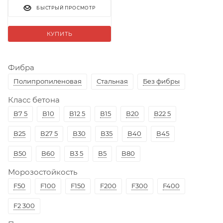
БЫСТРЫЙ ПРОСМОТР
КУПИТЬ
Фибра
Полипропиленовая
Стальная
Без фибры
Класс бетона
В7 5
В10
В12 5
В15
В20
В22 5
В25
В27 5
В30
В35
В40
В45
В50
В60
В3 5
В5
В80
Морозостойкость
F50
F100
F150
F200
F300
F400
F2 300