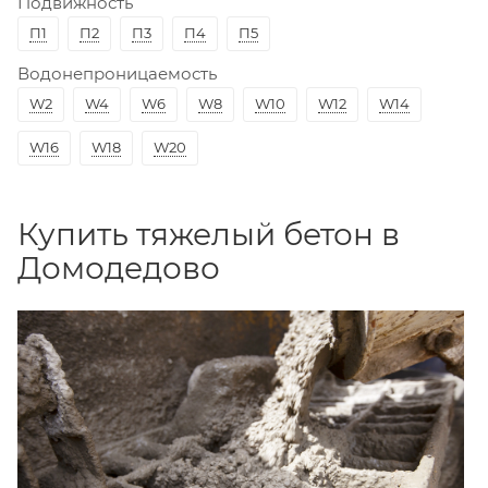
Подвижность
П1
П2
П3
П4
П5
Водонепроницаемость
W2
W4
W6
W8
W10
W12
W14
W16
W18
W20
Купить тяжелый бетон в
Домодедово