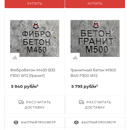
КУПИТЬ
КУПИТЬ
Фибробетон М450 B35
Гранитный бетон М500
F300 W12 (Гранит)
B40 F300 W12
5 940
руб
/м³
5 795
руб
/м³
РАССЧИТАТЬ
РАССЧИТАТЬ
ДОСТАВКУ
ДОСТАВКУ
БЫСТРЫЙ ПРОСМОТР
БЫСТРЫЙ ПРОСМОТР