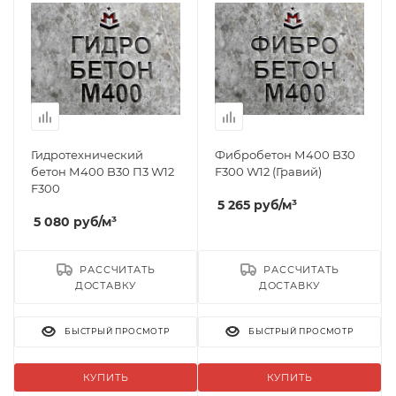
Гидротехнический
Фибробетон М400 B30
бетон М400 B30 П3 W12
F300 W12 (Гравий)
F300
5 265
руб
/м³
5 080
руб
/м³
РАССЧИТАТЬ
РАССЧИТАТЬ
ДОСТАВКУ
ДОСТАВКУ
БЫСТРЫЙ ПРОСМОТР
БЫСТРЫЙ ПРОСМОТР
КУПИТЬ
КУПИТЬ