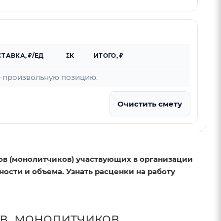
СТАВКА, ₽/ЕД
ΣK
ИТОГО, ₽
е произвольную позицию.
Очистить смету
в (монолитчиков) участвующих в организации
ости и объема. Узнать расценки на работу
в, монолитчиков