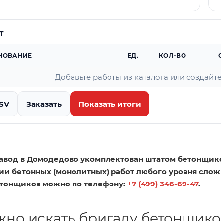
т
НОВАНИЕ
ЕД.
КОЛ-ВО
Добавьте работы из каталога или создайт
CSV
Заказать
Показать итоги
авод в Домодедово укомплектован штатом бетонщико
ии бетонных (монолитных) работ любого уровня сложн
тонщиков можно по телефону:
+7 (499) 346-69-47
.
жно искать бригаду бетонщико