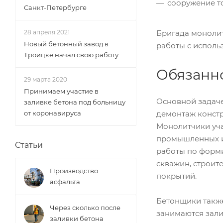
сооружение т
Санкт-Петербурге
Бригада монолитч
28 апреля 2021
Новый бетонный завод в
работы с исполь
Троицке начал свою работу
Обязанн
29 марта 2020
Принимаем участие в
Основной задаче
заливке бетона под больницу
демонтаж констр
от коронавируса
Монолитчики уча
промышленных и
Статьи
работы по форм
скважин, строит
Производство
покрытий.
асфальта
Бетонщики такж
Через сколько после
занимаются зали
заливки бетона