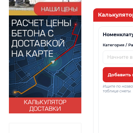
Калькулято
Номенклат
Категория / Р
Добавить 
Ищите по назва
таблице сметы.