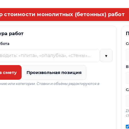
р стоимости монолитных (бетонных) работ
ура работ
П
абота
С
▾
В
в смету
Произвольная позиция
нию или категории. Ставки и объёмы редактируются в
С
Σ
с