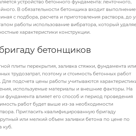
ляется устройство бетонного фундамента: ленточного,
айного. В обязательности бетонщика входит выполнение
чиная с подбора, расчета и приготовления раствора, до 
апом работы использование вибратора, который удаляе
остные характеристики конструкции.
бригаду бетонщиков
ной плиты перекрытия, заливка стяжки, фундамента ил
зных трудозатрат, поэтому и стоимость бетонных работ
я. Для подсчета цены работы учитываются характеристик
ения, используемые материалы и внешние факторы. На
ки фундамента влияет его способ и период проведения
оимость работ будет выше из-за необходимости
твора. Пригласить квалифицированную бригаду
рупный или мелкий объем заливки бетона по цене по
а куб.