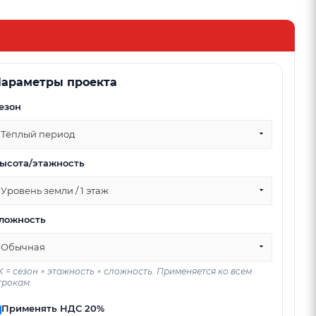
араметры проекта
езон
Тёплый период
ысота/этажность
Уровень земли / 1 этаж
ложность
Обычная
K = сезон × этажность × сложность. Применяется ко всем
трокам.
Применять НДС 20%