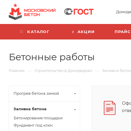
Домоде
КАТАЛОГ
АКЦИИ
ПРАЙС
Бетонные работы
—
—
Главная
Строительство в Домодедово
Заливка бето
Прогрев бетона зимой
Офо
Заливка бетона
отв
Бетонирование площадки
Фундамент под ключ