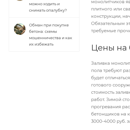
монолитчиков яв
можно ходить и
плитного или св
снимать опалубку?
конструкции, на
Обязательным эт
Обман при покупке
требуемые прочн
бетона: схемы
мошенничества и как
их избежать
Цены на 
Заливка монолит
пола требуют ра
будет отличатьс
готового сооруж
стоимость залив
работ. Зимой ст
прогревания рас
бетонщиков на к
3000-4000 руб. з