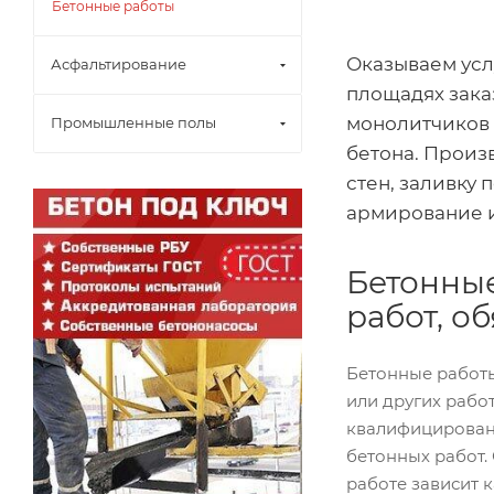
Бетонные работы
Оказываем усл
Асфальтирование
площадях зака
монолитчиков 
Промышленные полы
бетона. Произ
стен, заливку 
армирование и
Бетонные
работ, о
Бетонные работы
или других рабо
квалифицирован
бетонных работ.
работе зависит к