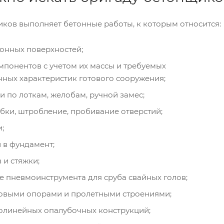
ков выполняет бетонные работы, к которым относится:
онных поверхностей;
мпонентов с учетом их массы и требуемых
нных характеристик готового сооружения;
и по лоткам, желобам, ручной замес;
бки, штробление, пробивание отверстий;
;
 в фундамент;
 и стяжки;
е пневмоинструмента для сруба свайных голов;
товыми опорами и пролетными строениями;
олинейных опалубочных конструкций;