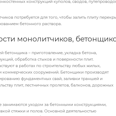
онкостенных конструкций куполов, сводов, путепроводо
иков потребуется для того, чтобы залить плиту перекры
зованием бетонного раствора.
ости монолитчиков, бетонщик
й бетонщика – приготовление, укладка бетона,
укций, обработка стыков и поверхности плит.
ствуют в работах по строительству любых жилых,
 коммерческих сооружений. Бетонщики производят
ированию фундаментных свай, заливки траншей и
ельству плит, лестничных пролетов, балконов, дорожных
е занимаются уходом за бетонными конструкциями,
вкой стяжки и полов. Основной деятельностью