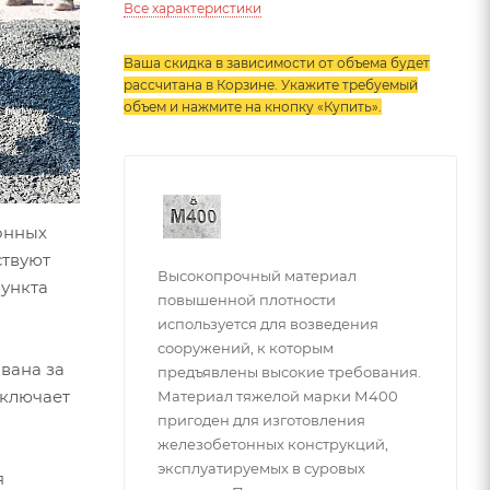
Все характеристики
Ваша скидка в зависимости от объема будет
рассчитана в Корзине. Укажите требуемый
объем и нажмите на кнопку «Купить»
.
тонных
ствуют
Высокопрочный материал
пункта
повышенной плотности
используется для возведения
сооружений, к которым
вана за
предъявлены высокие требования.
сключает
Материал тяжелой марки М400
пригоден для изготовления
железобетонных конструкций,
эксплуатируемых в суровых
я