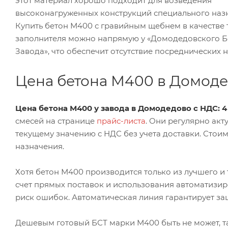
этот материал хорошо подходит для возведения
высоконагруженных конструкций специального наз
Купить бетон М400 с гравийным щебнем в качестве 
заполнителя можно напрямую у «Домодедовского Б
Завода», что обеспечит отсутствие посреднических 
Цена бетона М400 в Домод
Цена бетона М400 у завода в Домодедово с НДС: 4
смесей на странице
прайс-листа
. Они регулярно акт
текущему значению с НДС без учета доставки. Стоим
назначения.
Хотя бетон М400 производится только из лучшего и
счет прямых поставок и использования автоматизир
риск ошибок. Автоматическая линия гарантирует за
Дешевым готовый БСТ марки М400 быть не может, так