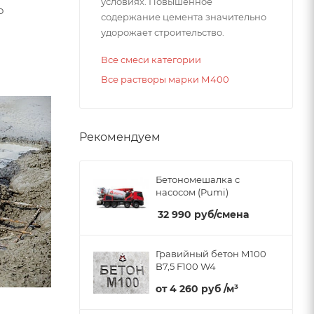
условиях. Повышенное
о
содержание цемента значительно
удорожает строительство.
Все смеси категории
Все растворы марки М400
Рекомендуем
Бетономешалка с
насосом (Pumi)
32 990
руб
/смена
Гравийный бетон М100
B7,5 F100 W4
от
4 260 руб
/м³