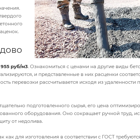
начения.
твердого
етонного
наценок.
едово
 955 руб/м3
. Ознакомиться с ценами на другие виды бе
уализируются, и представленные в них расценки соответ
ость перевозки рассчитывается исходя из удаленности 
 тщательно подготовленного сырья, его цена оптимизиро
ованного оборудования. Оно сокращает ручной труд, и
щиту от недолива.
 как для изготовления в соответствии с ГОСТ требуютс