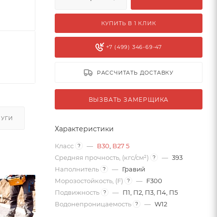
КУПИТЬ В 1 КЛИК
+7 (499) 346-69-47
РАССЧИТАТЬ ДОСТАВКУ
ВЫЗВАТЬ ЗАМЕРЩИКА
ЛУГИ
Характеристики
Класс
—
В30
,
В27 5
?
Средняя прочность, (кгс/см²)
—
393
?
Наполнитель
—
Гравий
?
Морозостойкость, (F)
—
F300
?
Подвижность
—
П1, П2, П3, П4, П5
?
Водонепроницаемость
—
W12
?