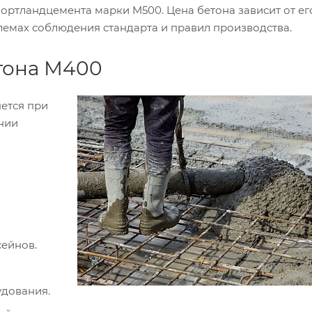
ортландцемента марки М500. Цена бетона зависит от ег
блемах соблюдения стандарта и правил производства.
тона М400
ется при
нии
ейнов.
удования.