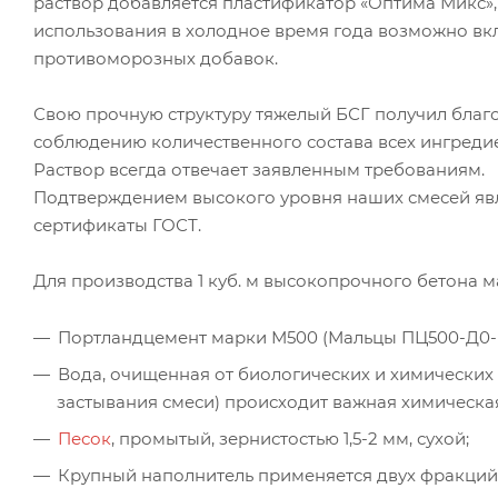
раствор добавляется пластификатор «Оптима Микс»,
использования в холодное время года возможно в
противоморозных добавок.
Свою прочную структуру тяжелый БСГ получил благ
соблюдению количественного состава всех ингредие
Раствор всегда отвечает заявленным требованиям.
Подтверждением высокого уровня наших смесей яв
сертификаты ГОСТ.
Для производства 1 куб. м высокопрочного бетона
Портландцемент марки М500 (Мальцы ПЦ500-Д0-
Вода, очищенная от биологических и химических 
застывания смеси) происходит важная химическа
Песок
, промытый, зернистостью 1,5-2 мм, сухой;
Крупный наполнитель применяется двух фракций 