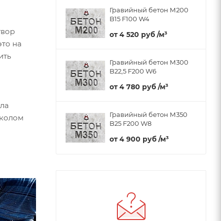
Гравийный бетон М200
B15 F100 W4
твор
от
4 520 руб
/м³
это на
ить
Гравийный бетон М300
B22,5 F200 W6
от
4 780 руб
/м³
ала
Гравийный бетон М350
околом
B25 F200 W8
от
4 900 руб
/м³