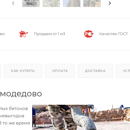
ово
Продаем от 1 м3
Качество ГОСТ
КАК КУПИТЬ
ОПЛАТА
ДОСТАВКА
УС
омодедово
елых бетонов
 невыгодна
В то же время