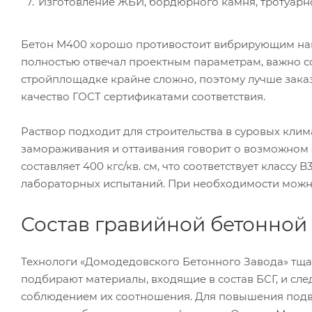
Изготовление ЖБИ, бордюрного камня, тротуарн
Бетон М400 хорошо противостоит вибрирующим нагр
полностью отвечал проектным параметрам, важно с
стройплощадке крайне сложно, поэтому лучше заказ
качество ГОСТ сертификатами соответствия.
Раствор подходит для строительства в суровых кли
замораживания и оттаивания говорит о возможном с
составляет 400 кгс/кв. см, что соответствует класс
лабораторных испытаний. При необходимости можно 
Состав гравийной бетонной
Технологи «Домодедовского Бетонного Завода» тща
подбирают материалы, входящие в состав БСГ, и сле
соблюдением их соотношения. Для повышения под