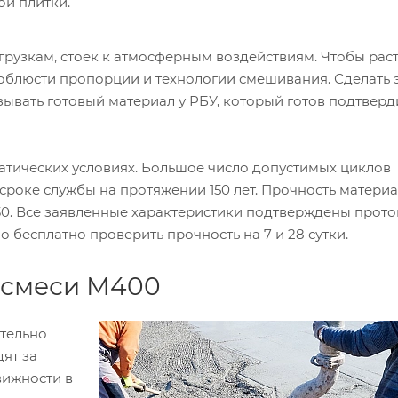
ой плитки.
узкам, стоек к атмосферным воздействиям. Чтобы рас
облюсти пропорции и технологии смешивания. Сделать 
ывать готовый материал у РБУ, который готов подтверд
матических условиях. Большое число допустимых циклов
роке службы на протяжении 150 лет. Прочность матери
у B30. Все заявленные характеристики подтверждены прот
бесплатно проверить прочность на 7 и 28 сутки.
 смеси М400
тельно
дят за
вижности в