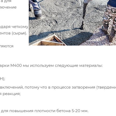
 а для
ключение
одаря четкому
нтов (сырья).
ляются
 марки М400 мы используем следующие материалы:
Н);
включений, потому что в процессе затворения (твердени
я реакция;
для повышения плотности бетона 5-20 мм.