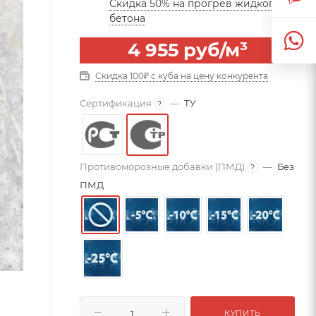
Скидка 50% на прогрев жидкого
бетона
4 955
руб
/м³
Скидка 100₽ с куба на цену конкурента
Сертификация
—
ТУ
?
Противоморозные добавки (ПМД)
—
Без
?
ПМД
КУПИТЬ