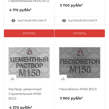
Строительный М100 B7,5
3 700
руб
/м³
4 170
руб
/м³
БЫСТРЫЙ ПРОСМОТР
БЫСТРЫЙ ПРОСМОТР
КУПИТЬ
КУПИТЬ
Раствор цементный
Пескобетон М150 B12,5
Строительный М150
3 900
руб
/м³
B12,5
4 370
руб
/м³