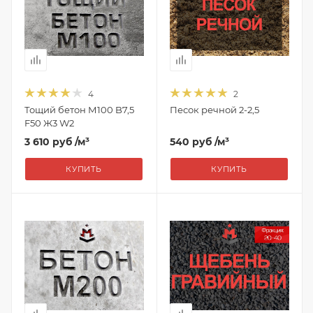
4
2
Тощий бетон М100 B7,5
Песок речной 2-2,5
F50 Ж3 W2
3 610 руб
/м³
540 руб
/м³
КУПИТЬ
КУПИТЬ