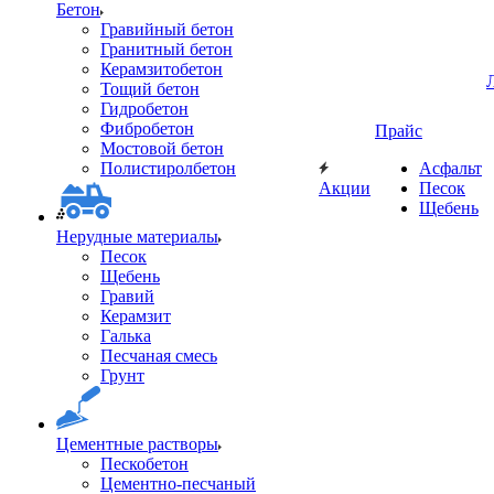
Бетон
Гравийный бетон
Гранитный бетон
Керамзитобетон
Тощий бетон
Гидробетон
Фибробетон
Прайс
Мостовой бетон
Полистиролбетон
Асфальт
Акции
Песок
Щебень
Нерудные материалы
Песок
Щебень
Гравий
Керамзит
Галька
Песчаная смесь
Грунт
Цементные растворы
Пескобетон
Цементно-песчаный