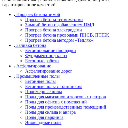
гарантированное качество!
Прогрев бетона зимой
Прогрев бетона термоматами
Зимний бетон с добавлением ПМД
Прогрев бетона электродами
Прогрев бетона проводами ПНСВ, ПТПЖ
Прогрев бетона методом «Тепляк»
Заливка бетона
Бетонирование площадки
Фундамент под ключ
Бетонные работы
Асфальтирование
Асфальтирование дорог
Промышленные полы
Бетонные полы
Бетонные полы с топпингом
Полимерные полы
Полы для магазинов и торговых центров
Полы для офисных помещений
Полы для производственных помещений
Полы для склада и ангара
Полы для паркинга
Эпоксидные полы