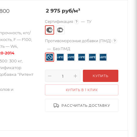
D800
2 975
руб
/м³
Сертификация
—
ТУ
?
прочность, кгс/
ость, F — F100;
Противоморозные добавки (ПМД)
?
ть — W4,
—
Без ПМД
20-2014
.
0: 300 кг,
астификатор
 добавка "Ритент
КУПИТЬ
полов и
КУПИТЬ В 1 КЛИК
РАССЧИТАТЬ ДОСТАВКУ