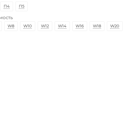
П4
П5
мость
W8
W10
W12
W14
W16
W18
W20