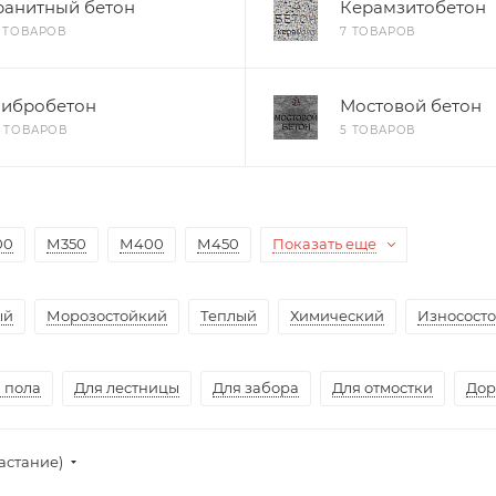
ранитный бетон
Керамзитобетон
2 ТОВАРОВ
7 ТОВАРОВ
ибробетон
Мостовой бетон
0 ТОВАРОВ
5 ТОВАРОВ
00
М350
М400
М450
Показать еще
ый
Морозостойкий
Теплый
Химический
Износост
 пола
Для лестницы
Для забора
Для отмостки
До
астание)