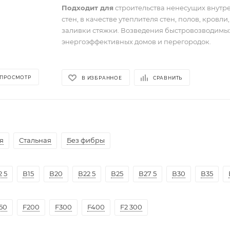
Подходит для
строительства ненесущих внутр
стен, в качестве утеплителя стен, полов, кровли
заливки стяжки. Возведения быстровозводимы
энергоэффективных домов и перегородок.
 ПРОСМОТР
В ИЗБРАННОЕ
СРАВНИТЬ
я
Стальная
Без фибры
2 5
В15
В20
В22 5
В25
В27 5
В30
В35
50
F200
F300
F400
F2 300