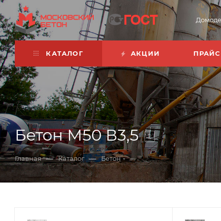
Домоде
КАТАЛОГ
АКЦИИ
ПРАЙС
Бетон М50 В3,5
2
—
—
Главная
Каталог
Бетон