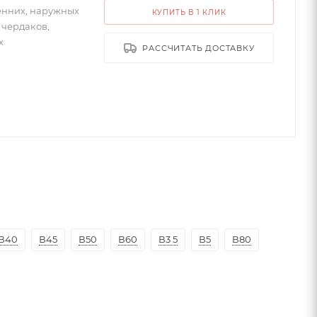
енних, наружных
КУПИТЬ В 1 КЛИК
, чердаков,
х
РАССЧИТАТЬ ДОСТАВКУ
В40
В45
В50
В60
В3 5
В5
В80