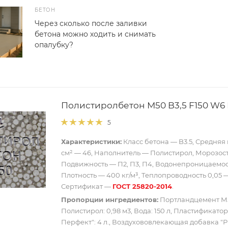
БЕТОН
Через сколько после заливки
бетона можно ходить и снимать
опалубку?
Полистиролбетон М50 B3,5 F150 W6
5
Характеристики:
Класс бетона — B3.5, Средняя 
см² — 46, Наполнитель — Полистирол, Морозост
Подвижность — П2, П3, П4, Водонепроницаемос
Плотность — 400 кг/м³, Теплопроводность 0,05 — 
Сертификат —
ГОСТ 25820-2014
.
Пропорции ингредиентов:
Портландцемент М50
Полистирол: 0,98 м3, Вода: 150 л, Пластификатор
Перфект": 4 л., Воздухововлекающая добавка "Ри