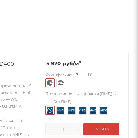
 D400
5 920
руб
/м³
Сертификация
—
ТУ
?
прочность, кгс/
ойкость — F150,
Противоморозные добавки (ПМД)
?
ть — W6,
—
Без ПМД
0,1 Вт/м•K,
0: 400 кг,
 "Ритент-
КУПИТЬ
тент АЭР": 4 л.