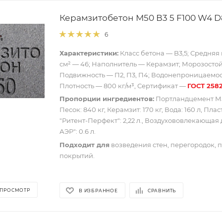
Керамзитобетон М50 В3 5 F100 W4 
6
Характеристики:
Класс бетона — B3,5; Средняя 
см² — 46; Наполнитель — Керамзит; Морозостойк
Подвижность — П2, П3, П4; Водонепроницаемос
Плотность — 800 кг/м³, Сертификат —
ГОСТ 258
Пропорции ингредиентов:
Портландцемент М50
Песок: 840 кг, Керамзит: 170 кг, Вода: 160 л, Пл
"Ритент-Перфект": 2,22 л., Воздухововлекающая
АЭР": 0.6 л.
Подходит для
возведения стен, перегородок, 
покрытий.
 ПРОСМОТР
В ИЗБРАННОЕ
СРАВНИТЬ