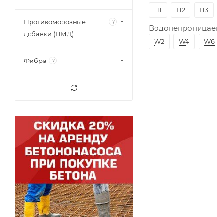
П1
П2
П3
Противоморозные
?
Водонепроницае
добавки (ПМД)
W2
W4
W6
Фибра
?