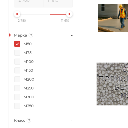
2 780
11 610
Марка
?
М50
М75
М100
М150
М200
М250
М300
М350
М400
Класс
?
М450