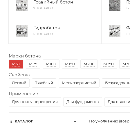
Гравийный бетон
Г
7 ТОВАРОВ
1
Гидробетон
Ф
5 ТОВАРОВ
1
Марки бетона
М50
М75
М100
М150
М200
М250
М3
Свойства
Легкий
Тяжёлый
Мелкозернистый
Безусадочн
Применение
Для плиты перекрытия
Для фундамента
Для стяжки
По умолчанию (возр
КАТАЛОГ