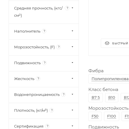
М500
Средняя прочность, (кгс/
?
М550
см²)
М600
Наполнитель
М700
?
М800
БЫСТРЫЙ
Морозостойкость, (F)
?
М1000
Подвижность
?
Фибра
Жесткость
Полипропиленова
?
Класс бетона
Водонепроницаемость
?
В7 5
В10
В1
Морозостойкость
Плотность, (кг/м³)
?
F50
F100
F1
Сертификация
?
Подвижность