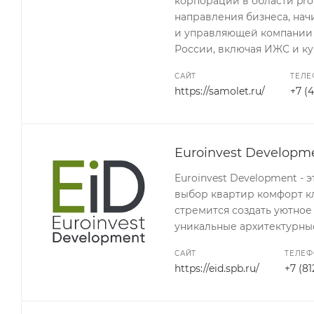
корпораций в области pro
направления бизнеса, на
и управляющей компании 
России, включая ИЖС и к
САЙТ
ТЕЛ
https://samolet.ru/
+7 (
Euroinvest Developm
Euroinvest Development -
выбор квартир комфорт к
стремится создать уютное
уникальные архитектурны
САЙТ
ТЕЛЕ
https://eid.spb.ru/
+7 (81