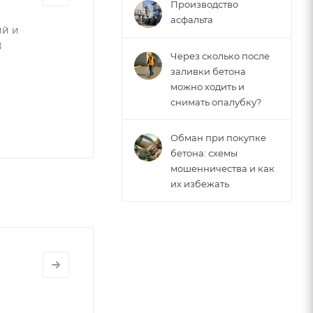
Производство
асфальта
ий и
В
Через сколько после
заливки бетона
можно ходить и
снимать опалубку?
Обман при покупке
бетона: схемы
мошенничества и как
их избежать