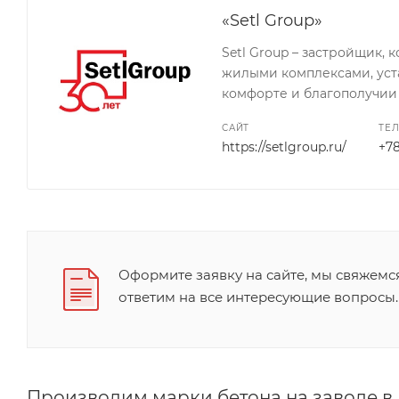
«Setl Group»
Setl Group – застройщик,
жилыми комплексами, уста
комфорте и благополучии 
САЙТ
ТЕ
https://setlgroup.ru/
+7
Оформите заявку на сайте, мы свяжемс
ответим на все интересующие вопросы.
Производим марки бетона на заводе 