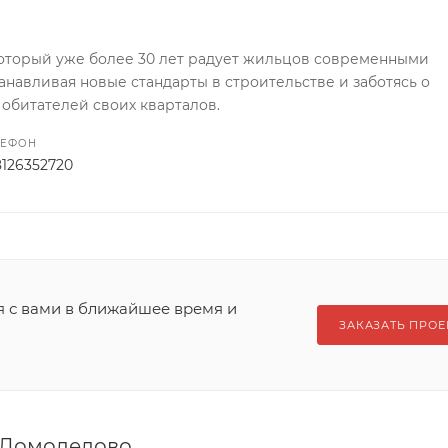
 который уже более 30 лет радует жильцов современными
навливая новые стандарты в строительстве и заботясь о
обитателей своих кварталов.
ЛЕФОН
8126352720
я с вами в ближайшее время и
ЗАКАЗАТЬ ПРОЕ
в Домодедово