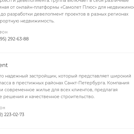
ptech и девелопмента. Группа включает в себя различные
чиная от онлайн-платформы «Самолет Плюс» для недвижимо
до разработки девелопмент проектов в разных регионах
урортную недвижимость.
ЕФОН
495) 292-63-88
ent
 это надежный застройщик, который представляет широкий
ласса в престижных районах Санкт-Петербурга. Компания
 и современное жилье для всех клиентов, предлагая
е решения и качественное строительство.
ФОН
2) 223-02-73