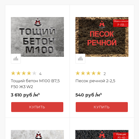
4
2
Тощий бетон М100 B7,5
Песок речной 2-2,5
F50 Ж3 W2
3 610 руб
/м³
540 руб
/м³
КУПИТЬ
КУПИТЬ