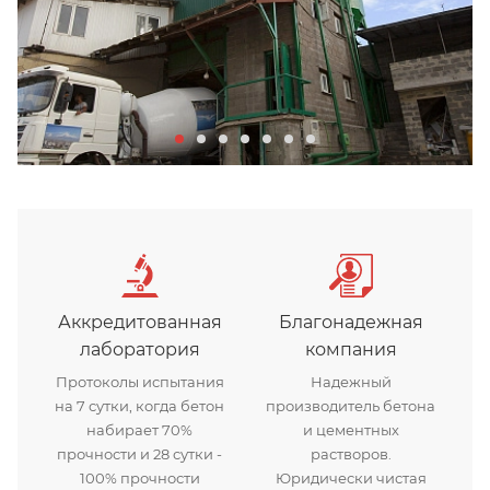
Аккредитованная
Благонадежная
лаборатория
компания
Протоколы испытания
Надежный
на 7 сутки, когда бетон
производитель бетона
набирает 70%
и цементных
прочности и 28 сутки -
растворов.
100% прочности
Юридически чистая