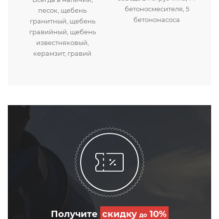
бетоносмесителя, 5
песок, щебень
бетононасоса
гранитный, щебень
гравийный, щебень
известняковый,
керамзит, гравий
Получите
скидку
10%
до