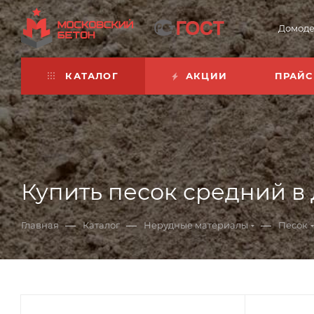
Домоде
КАТАЛОГ
АКЦИИ
ПРАЙС
Купить песок средний в
—
—
—
Главная
Каталог
Нерудные материалы
Песок