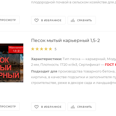
плодородной почвой в сельском хозяйстве для 
 ПРОСМОТР
В ИЗБРАННОЕ
СРАВНИТЬ
Песок мытый карьерный 1,5-2
5
Характеристики:
Тип песка — карьерный, Модул
2 мм, Плотность: 1720 кг/м3, Сертификат —
ГОСТ 
Подходит для
производства товарного бетона,
кирпича, в качестве подсыпки и заполнителя п
строительстве, реже в декоре сада и ландшафт
 ПРОСМОТР
В ИЗБРАННОЕ
СРАВНИТЬ