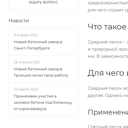
среднезернистый 
ЗАДАТЬ ВОПРОС
для чего служит с
Новости
Что тако
9 января 2024
Средний песок – 
Новый бетонный завод в
Санкт-Петербурге
и природной эроз
мм. В зависимос
28 апреля 2021
Новый бетонный завод в
Для чего
Троицке начал свою работу
Средний песок ис
29 марта 2020
другие. Однако н
Принимаем участие в
заливке бетона под больницу
от коронавируса
Применени
Средний песок яв