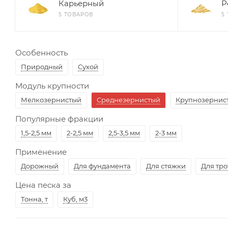
Карьерный
Р
5 ТОВАРОВ
5
Особенность
Природный
Сухой
Модуль крупности
Мелкозернистый
Среднезернистый
Крупнозернис
Популярные фракции
1,5-2,5 мм
2-2,5 мм
2,5-3,5 мм
2-3 мм
Применение
Дорожный
Для фундамента
Для стяжки
Для тр
Цена песка за
Тонна, т
Куб, м3