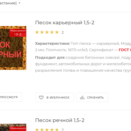
астание)
Песок карьерный 1,5-2
2
Характеристики:
Тип песка — карьерный, Модул
2 мм, Плотность: 1670 кг/м3, Сертификат —
ГОСТ 
Подходит для
создания бетонных смесей, под
фундамент, автомобильных дорог и железобето
разрыхления почвы и повышения качества грун
 ПРОСМОТР
В ИЗБРАННОЕ
СРАВНИТЬ
Песок речной 1,5-2
2