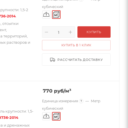
кубический
упности: 1,5-2
736-2014
.
, отсыпки
ент,
КУПИТЬ
ва территорий,
ных растворов и
КУПИТЬ В 1 КЛИК
РАССЧИТАТЬ ДОСТАВКУ
770
руб
/м³
Единица измерения
—
Метр
?
кубический
ь крупности: 1,5-
8736-2014
.
на и дренажных