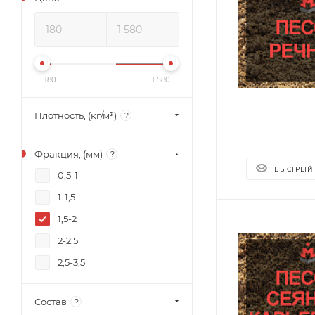
180
1 580
Плотность, (кг/м³)
?
Фракция, (мм)
?
БЫСТРЫЙ
0,5-1
1-1,5
1,5-2
2-2,5
2,5-3,5
Состав
?