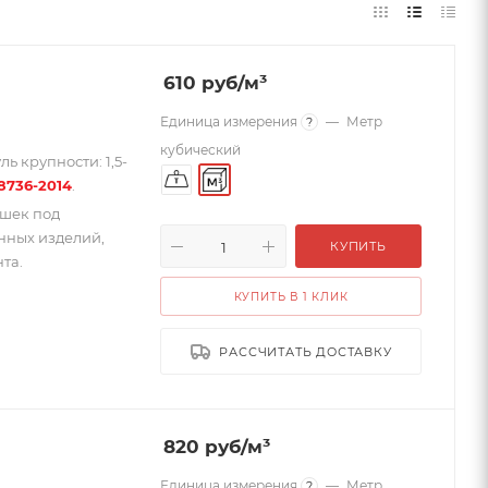
610
руб
/м³
Единица измерения
—
Метр
?
кубический
ь крупности: 1,5-
8736-2014
.
ушек под
нных изделий,
КУПИТЬ
та.
КУПИТЬ В 1 КЛИК
РАССЧИТАТЬ ДОСТАВКУ
820
руб
/м³
Единица измерения
—
Метр
?