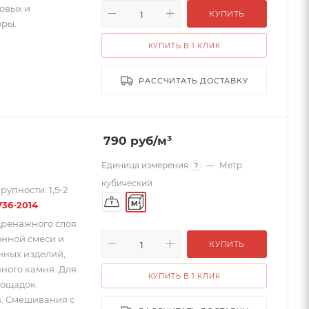
совых и
КУПИТЬ
оры.
КУПИТЬ В 1 КЛИК
РАССЧИТАТЬ ДОСТАВКУ
790
руб
/м³
Единица измерения
—
Метр
?
кубический
упности: 1,5-2
736-2014
.
дренажного слоя
онной смеси и
КУПИТЬ
нных изделий,
нного камня. Для
КУПИТЬ В 1 КЛИК
лощадок.
в. Смешивания с