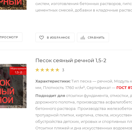
систем, изготовления бетонных растворов, гип
цементных смесей, добавки в кладочные раств
 ПРОСМОТР
В ИЗБРАННОЕ
СРАВНИТЬ
Песок сеяный речной 1,5-2
3
Характеристики:
Тип песка — речной, Модуль кр
мм, Плотность: 1760 кг/м³, Сертификат —
ГОСТ 8
Подходит для
отсыпки фундамента, отмостки, 
дорожного полотна, производства асфальтобет
бетонного раствора. Производства железобето
тротуарной плитки, кирпича, стекла, искусстве
обустройства детских, игровых и спортивных п
Отсыпки пляжей и дна искусственных водоемо