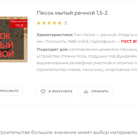
Песок мытый речной 1,5-2
5
Характеристики:
Тип песка — речной, Модуль кр
мм, Плотность: 1680 кг/м3, Сертификат —
ГОСТ 8
Подходит для
изготовления цементно-песчаны
устройства стяжки пола, подушки под фундамен
выравнивания рельефных участков и отсыпки п
строительства пляжа, песочниц, спортивных пл
 ПРОСМОТР
В ИЗБРАННОЕ
СРАВНИТЬ
роительстве большое значение имеет выбор материалов