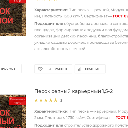
Характеристики:
Тип песка — речной, Модуль кр
мм, Плотность: 1500 кг/м³, Сертификат —
ГОСТ 8
Подходит для
обустройства дренажа и септика
площадок, формирования подушки под фундам
организации детских песочниц, благоустройст
укладки садовых дорожек, производства бетон
асфальтобетонных смесей.
 ПРОСМОТР
В ИЗБРАННОЕ
СРАВНИТЬ
Песок сеяный карьерный 1,5-2
3
Характеристики:
Тип песка — карьерный, Модул
2 мм, Плотность: 1750 кг/м³, Сертификат —
ГОСТ 
Подходит для
строительство дорожного полот