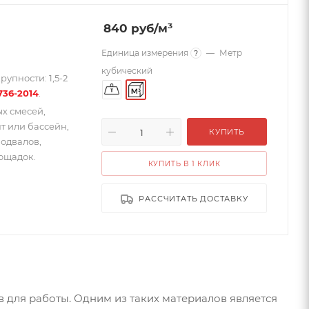
840
руб
/м³
Единица измерения
—
Метр
?
кубический
упности: 1,5-2
736-2014
.
х смесей,
т или бассейн,
КУПИТЬ
одвалов,
ощадок.
КУПИТЬ В 1 КЛИК
РАССЧИТАТЬ ДОСТАВКУ
 для работы. Одним из таких материалов является