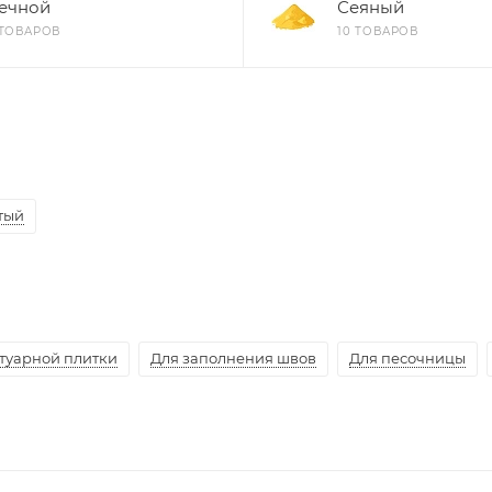
ечной
Сеяный
 ТОВАРОВ
10 ТОВАРОВ
тый
отуарной плитки
Для заполнения швов
Для песочницы