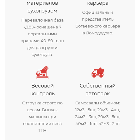
материалов
карьера
сухогрузом
Официальный
представитель
Перевалочная база
Богаевского карьера
«ДБЗ» оснащена 7
в Домодедово.
портальными
кранами 40-80 тонн
для разгрузки
сухогруза.
Весовой
Собственный
контроль
автопарк
Отгрузка строго по
Самосвалы объемом:
весам. Выпуск
12м3 - 5шт, 20м3 - 4шт,
машины при
24м3 - 3шт, 30м3 - 5шт,
соответствии веса
40м3 - 1шт, 42м3 - 2шт
ТТН