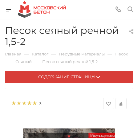
Песок сеяный речной
1,5-2
—
—
—
Главная
Каталог
Нерудные материалы
Песок
—
—
Сеяный
Песок сеяный речной 1,5-2
СОДЕРЖАНИЕ СТРАНИЦЫ
3