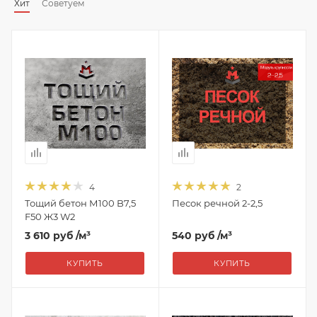
Хит
Советуем
4
2
Тощий бетон М100 B7,5
Песок речной 2-2,5
F50 Ж3 W2
3 610 руб
/м³
540 руб
/м³
КУПИТЬ
КУПИТЬ