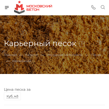
Карьерный песок
5
—
—
—
Главная
Каталог
Нерудные материалы
Песок
—
Карьерный
Цена песка за
Куб, м3