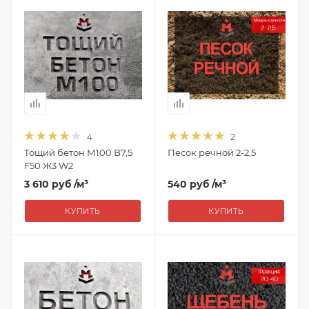
4
2
Тощий бетон М100 B7,5
Песок речной 2-2,5
F50 Ж3 W2
3 610 руб
/м³
540 руб
/м³
КУПИТЬ
КУПИТЬ