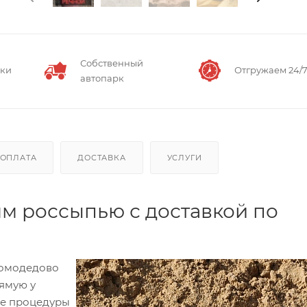
Собственный
вки
Отгружаем 24/
автопарк
ОПЛАТА
ДОСТАВКА
УСЛУГИ
мм россыпью с доставкой по
Домодедово
ямую у
ле процедуры