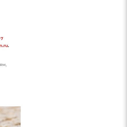
+7
.ru
.
ям,