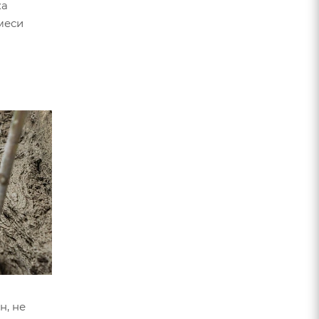
ка
меси
н, не