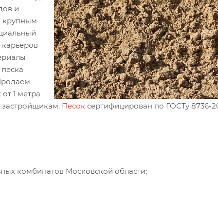
дов и
о крупным
ициальный
х карьеров
ериалы
 песка
Продаем
от 1 метра
м застройщикам.
Песок
сертифицирован по ГОСТу 8736-20
ьных комбинатов Московской области;