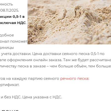
имость
8.11.2025.
кции 0,5-1 в
 включая НДС
.
удобное
ионал поможет
единицы
учета доставки. Цена доставки сеяного песка 0,5-1 по
пе оформления онлайн заказа. Там же будет рассчитан
честву песка в заказе – чем больше объём, тем больше
ов на каждую партию сеяного
речного песка
:
ертификат.
и без НДС. Цена указана с НДС.