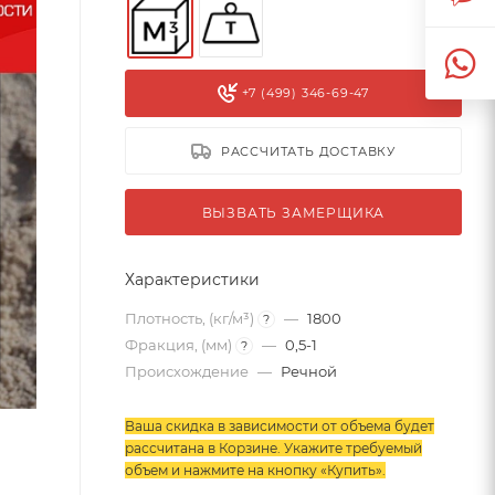
+7 (499) 346-69-47
РАССЧИТАТЬ ДОСТАВКУ
ВЫЗВАТЬ ЗАМЕРЩИКА
Характеристики
Плотность, (кг/м³)
—
1800
?
Фракция, (мм)
—
0,5-1
?
Происхождение
—
Речной
Ваша скидка в зависимости от объема будет
рассчитана в Корзине. Укажите требуемый
объем и нажмите на кнопку «Купить»
.