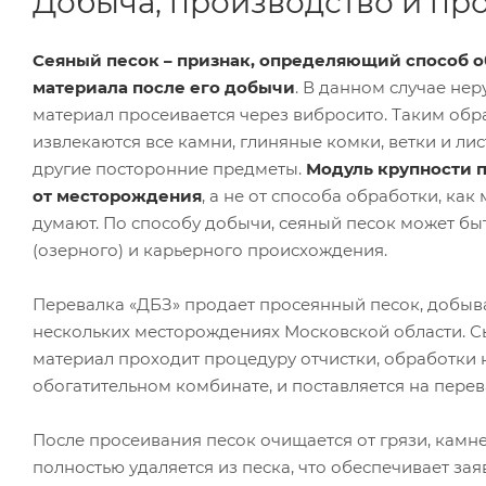
Добыча, производство и пр
Сеяный песок – признак, определяющий способ 
материала после его добычи
. В данном случае не
материал просеивается через вибросито. Таким обр
извлекаются все камни, глиняные комки, ветки и лист
другие посторонние предметы.
Модуль крупности п
от месторождения
, а не от способа обработки, как
думают. По способу добычи, сеяный песок может бы
(озерного) и карьерного происхождения.
Перевалка «ДБЗ» продает просеянный песок, добыв
нескольких месторождениях Московской области. 
материал проходит процедуру отчистки, обработки 
обогатительном комбинате, и поставляется на пере
После просеивания песок очищается от грязи, камней
полностью удаляется из песка, что обеспечивает з