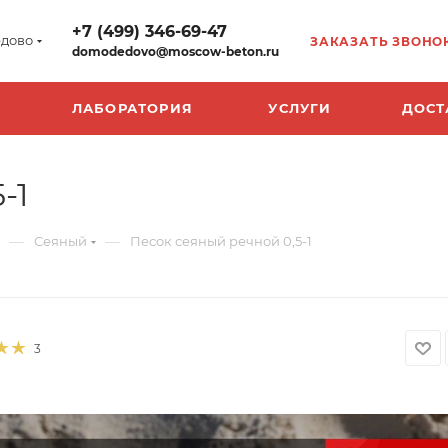
+7 (499) 346-69-47
дово
ЗАКАЗАТЬ ЗВОНО
domodedovo@moscow-beton.ru
ЛАБОРАТОРИЯ
УСЛУГИ
ДОСТ
-1
—
—
Сеяный
Песок сеяный речной 0,5-1
3