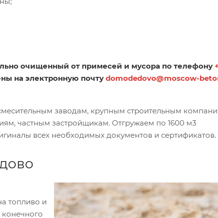
ны;
ельно очищенный от примесей и мусора по телефону
цены на электронную почту
domodedovo@moscow-beton
смесительным заводам, крупным строительным компани
ям, частным застройщикам. Отгружаем по 1600 м3
игиналы всех необходимых документов и сертификатов.
едово
на топливо и
 конечного