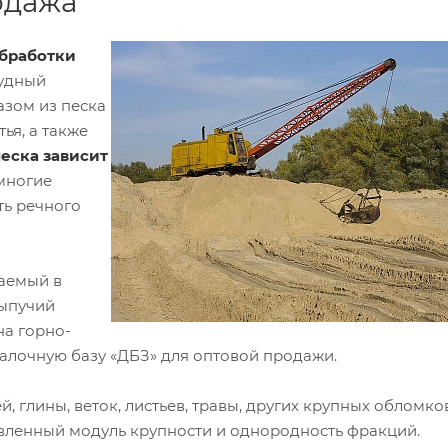
одажа
обработки
рудный
азом из песка
ья, а также
еска зависит
 многие
ть речного
аемый в
Сыпучий
на горно-
валочную базу «ДБЗ» для оптовой продажи.
, глины, веток, листьев, травы, других крупных обломко
аявленный модуль крупности и однородность фракций.