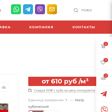
К
ПОИСК
АВКА
КОМПАНИЯ
КОНТАКТЫ
0
0
0
от
610 руб
/м³
Скидка 100₽ с куба на цену конкурента
Единица измерения
—
Метр
?
кубический