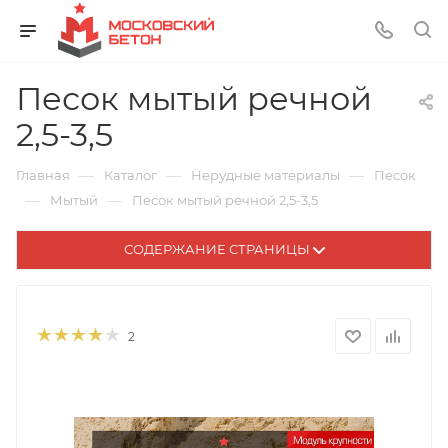
Песок мытый речной
2,5-3,5
—
—
—
Главная
Каталог
Нерудные материалы
Песок
—
—
Мытый
Песок мытый речной 2,5-3,5
СОДЕРЖАНИЕ СТРАНИЦЫ
2