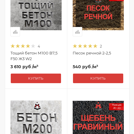
4
2
Тощий бетон М100 B7,5
Песок речной 2-2,5
F50 Ж3 W2
3 610 руб
/м³
540 руб
/м³
КУПИТЬ
КУПИТЬ