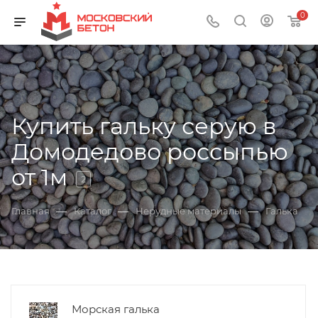
0
Купить гальку серую в
Домодедово россыпью
от 1м
2
—
—
—
Главная
Каталог
Нерудные материалы
Галька
Морская галька