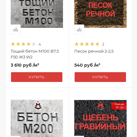
4
2
Тощий бетон М100 B7,5
Песок речной 2-2,5
F50 Ж3 W2
3 610 руб
/м³
540 руб
/м³
КУПИТЬ
КУПИТЬ