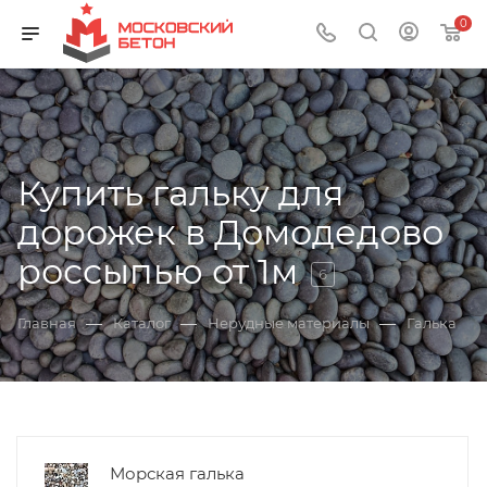
0
Купить гальку для
дорожек в Домодедово
россыпью от 1м
6
—
—
—
Главная
Каталог
Нерудные материалы
Галька
Морская галька