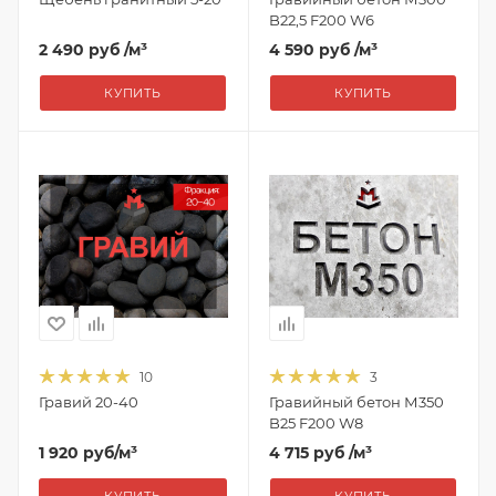
B22,5 F200 W6
2 490 руб
/м³
4 590 руб
/м³
КУПИТЬ
КУПИТЬ
10
3
Гравий 20-40
Гравийный бетон М350
B25 F200 W8
1 920
руб
/м³
4 715 руб
/м³