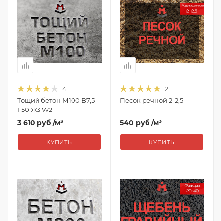
4
2
Тощий бетон М100 B7,5
Песок речной 2-2,5
F50 Ж3 W2
3 610 руб
/м³
540 руб
/м³
КУПИТЬ
КУПИТЬ