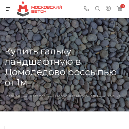
0
Купить гальку
ландшафтную в
Домодедово россыпью
от 1м
6
—
—
—
Главная
Каталог
Нерудные материалы
Галька