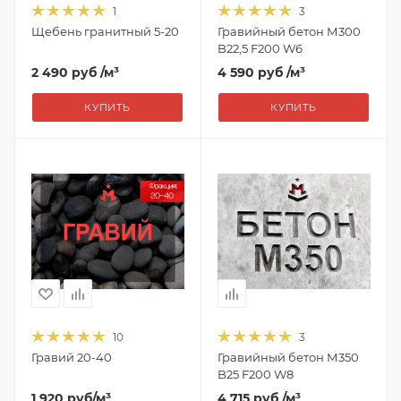
1
3
Щебень гранитный 5-20
Гравийный бетон М300
B22,5 F200 W6
2 490 руб
/м³
4 590 руб
/м³
КУПИТЬ
КУПИТЬ
10
3
Гравий 20-40
Гравийный бетон М350
B25 F200 W8
1 920
руб
/м³
4 715 руб
/м³