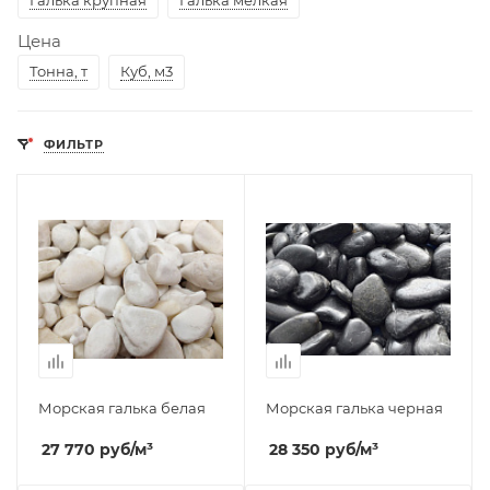
Галька крупная
Галька мелкая
Цена
Тонна, т
Куб, м3
ФИЛЬТР
Морская галька белая
Морская галька черная
27 770
руб
/м³
28 350
руб
/м³