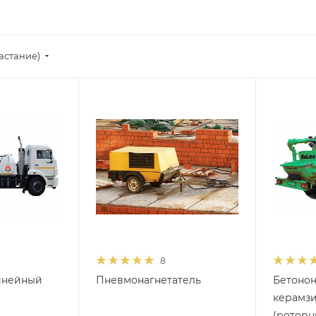
астание)
8
инейный
Пневмонагнетатель
Бетонон
керамзи
(роторн