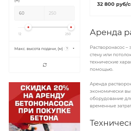
(м)
32 800
руб
/
Аренда р
12
250
Растворонасос – 
Макс. высота подачи, (м)
?
стену или потоло
технические хара
помощью.
Аренда растворон
экономически выг
оборудование для
временные затрат
Техничес