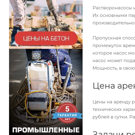
Растворонасосы и
Их основными пар
производительнос
Пропускная спосо
промежуток време
которое насос мо
насос может пода
Мощность, в свою
Цена аре
Цены на аренду р
технических хара
рублей в сутки. 
Задачи р