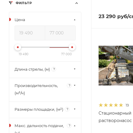
ФИЛЬТР
23 290
руб
/
Цена
19 490
77 000
Длина стрелы, (м)
?
Производительность,
?
(м³/ч)
19
Размеры площадки, (м²)
?
Стационарный
растворонасос 
Макс. дальность подачи,
?