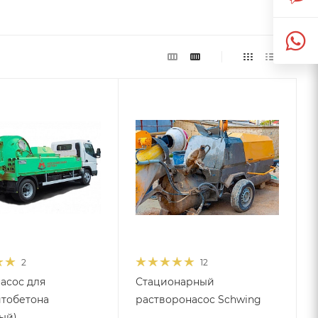
2
12
асос для
Стационарный
тобетона
растворонасос Schwing
ый)