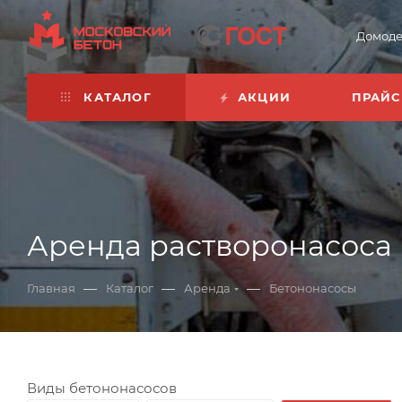
Домоде
КАТАЛОГ
АКЦИИ
ПРАЙС
Аренда растворонасоса 
—
—
—
Главная
Каталог
Аренда
Бетононасосы
Виды бетононасосов