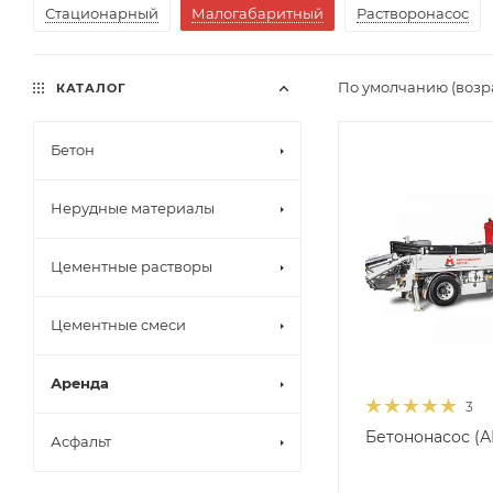
Стационарный
Малогабаритный
Растворонасос
По умолчанию (возр
КАТАЛОГ
Бетон
Нерудные материалы
Цементные растворы
Цементные смеси
Аренда
3
Бетононасос (А
Асфальт