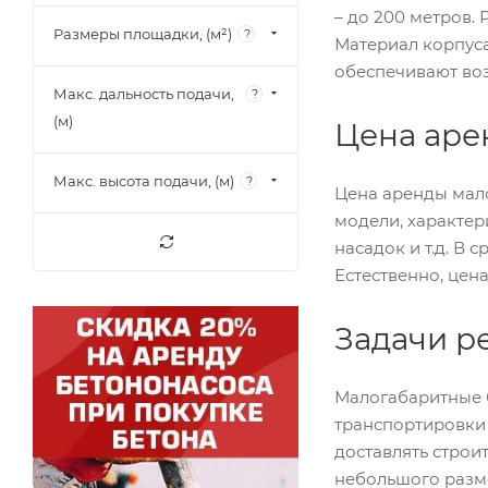
– до 200 метров.
Размеры площадки, (м²)
?
Материал корпуса
обеспечивают воз
Макс. дальность подачи,
?
(м)
Цена аре
Макс. высота подачи, (м)
?
Цена аренды мало
модели, характер
насадок и т.д. В
Естественно, цен
Задачи р
Малогабаритные 
транспортировки 
доставлять строи
небольшого разме