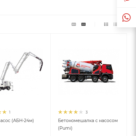
1
3
асос (АБН-24м)
Бетономешалка с насосом
(Pumi)