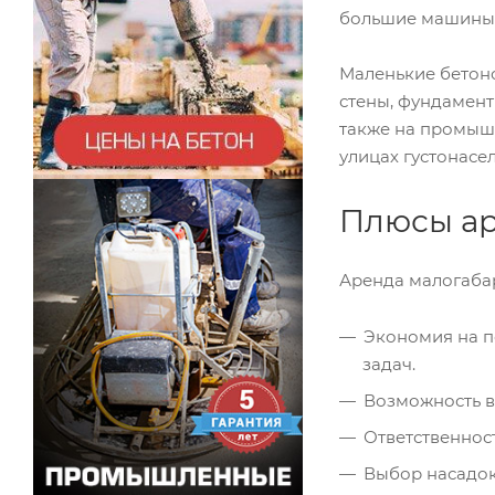
большие машины 
Маленькие бетоно
стены, фундамент
также на промышл
улицах густонас
Плюсы ар
Аренда малогаба
Экономия на п
задач.
Возможность в
Ответственнос
Выбор насадок