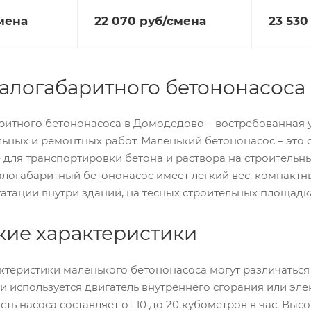
мена
22 070
руб
/смена
23 530
алогабаритного бетононасоса
итного бетононасоса в Домодедово – востребованная ус
льных и ремонтных работ. Маленький бетононасос – эт
для транспортировки бетона и раствора на строительны
алогабаритный бетононасос имеет легкий вес, компактны
атации внутри зданий, на тесных строительных площадка
кие характеристики
ктеристики маленького бетононасоса могут различаться 
и используется двигатель внутреннего сгорания или элек
ть насоса составляет от 10 до 20 кубометров в час. Выс