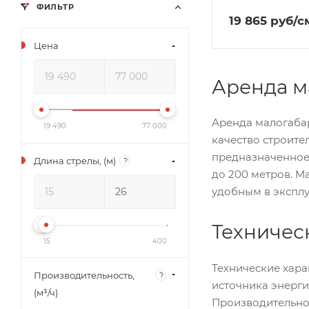
ФИЛЬТР
19 865
руб
/с
Цена
Аренда м
Аренда малогабар
19 490
77 000
качество строите
предназначенное 
Длина стрелы, (м)
?
до 200 метров. М
удобным в эксплу
Техничес
15
400
Технические хара
Производительность,
?
источника энерги
(м³/ч)
Производительнос