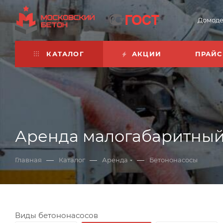
Домоде
КАТАЛОГ
АКЦИИ
ПРАЙС
Аренда малогабаритный
—
—
—
Главная
Каталог
Аренда
Бетононасосы
Виды бетононасосов