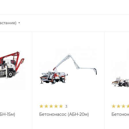
астание)
3
БН-15м)
Бетононасос (АБН-20м)
Бетонон