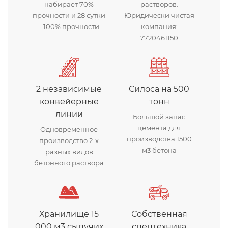
набирает 70%
растворов.
прочности и 28 сутки
Юридически чистая
- 100% прочности
компания:
7720461150
2 независимые
Силоса на 500
конвейерные
тонн
линии
Большой запас
цемента для
Одновременное
производства 1500
производство 2-х
м3 бетона
разных видов
бетонного раствора
Хранилище 15
Собственная
000 м3 сыпучих
спецтехника