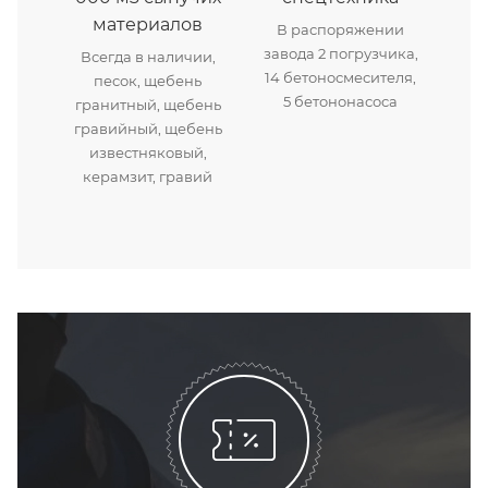
материалов
В распоряжении
завода 2 погрузчика,
Всегда в наличии,
14 бетоносмесителя,
песок, щебень
5 бетононасоса
гранитный, щебень
гравийный, щебень
известняковый,
керамзит, гравий