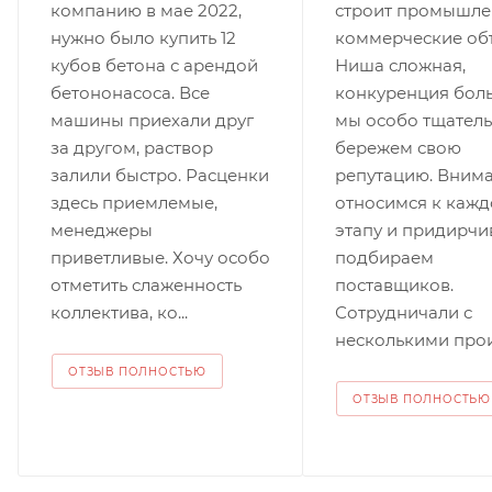
компанию в мае 2022,
строит промышле
нужно было купить 12
коммерческие об
кубов бетона с арендой
Ниша сложная,
бетононасоса. Все
конкуренция бол
машины приехали друг
мы особо тщател
за другом, раствор
бережем свою
залили быстро. Расценки
репутацию. Вним
здесь приемлемые,
относимся к каж
менеджеры
этапу и придирчи
приветливые. Хочу особо
подбираем
отметить слаженность
поставщиков.
коллектива, ко...
Сотрудничали с
несколькими произ
ОТЗЫВ ПОЛНОСТЬЮ
ОТЗЫВ ПОЛНОСТЬЮ