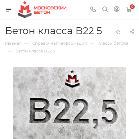
0
Бетон класса В22 5
—
—
Главная
Справочная информация
Классы бетона
—
Бетон класса В22 5