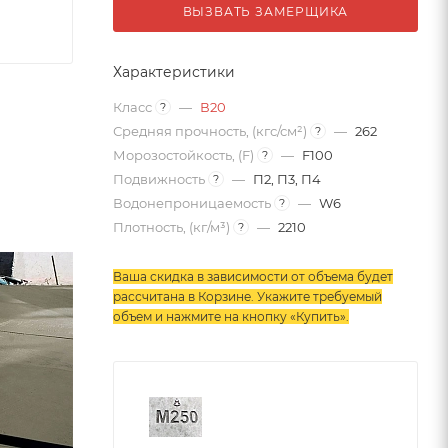
ВЫЗВАТЬ ЗАМЕРЩИКА
Характеристики
Класс
—
В20
?
Средняя прочность, (кгс/см²)
—
262
?
Морозостойкость, (F)
—
F100
?
Подвижность
—
П2, П3, П4
?
Водонепроницаемость
—
W6
?
Плотность, (кг/м³)
—
2210
?
Ваша скидка в зависимости от объема будет
рассчитана в Корзине. Укажите требуемый
объем и нажмите на кнопку «Купить»
.