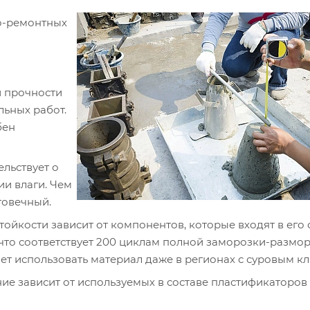
о-ремонтных
й прочности
льных работ.
бен
льствует о
ии влаги. Чем
говечный.
йкости зависит от компонентов, которые входят в его с
что соответствует 200 циклам полной заморозки-размор
т использовать материал даже в регионах с суровым к
ие зависит от используемых в составе пластификаторов 