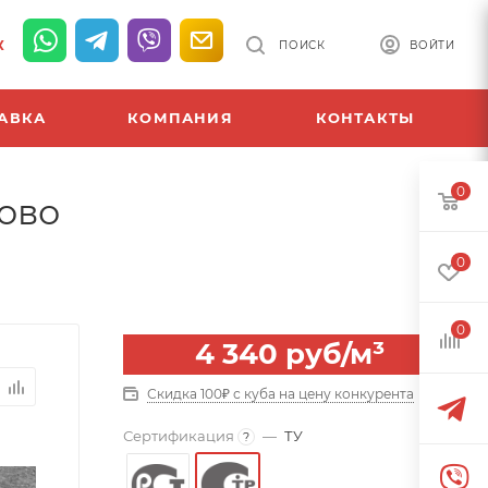
К
ПОИСК
ВОЙТИ
АВКА
КОМПАНИЯ
КОНТАКТЫ
0
дово
0
0
4 340
руб
/м³
Скидка 100₽ с куба на цену конкурента
Сертификация
—
ТУ
?