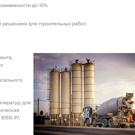
лаиваемости до 10%.
 решением для строительных работ.
ента,
их
рсального
ператур, для
мическая
0515 97,