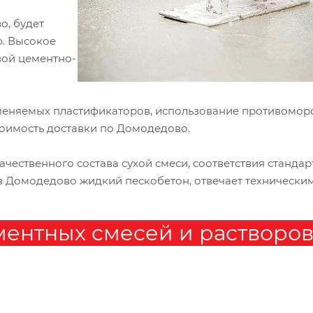
, будет
ю. Высокое
вой цементно-
рименяемых пластификаторов, использование противомо
стоимость доставки по Домодедово.
ачественного состава сухой смеси, соответствия станда
в Домодедово жидкий пескобетон, отвечает технически
ментных смесей и растворов