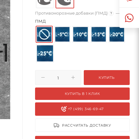
Противоморозные добавки (ПМД)
—
Без
?
ПМД
КУПИТЬ
КУПИТЬ В 1 КЛИК
+7 (499) 346-69-47
РАССЧИТАТЬ ДОСТАВКУ