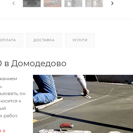
ОПЛАТА
ДОСТАВКА
УСЛУГИ
0 в Домодедово
ржанием
,
ьзовать, он
носится к
рый
 работ.
а в