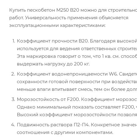
Купить пескобетон М250 B20 можно для строительн
работ. Универсальность применения объясняется
эксплуатационными характеристиками:
Коэффициент прочности В20. Благодаря высоко
используется для ведения ответственных строите
Эта маркировка говорит о том, что 1 кв. см. спосо
выдержать нагрузку до 200 кг.
Коэффициент водонепроницаемости W6. Свидете
сохранности готовой поверхности при воздейств
меньше влаги впитывает смесь, тем он более дол
Морозостойкость от F200. Коэффициент морозосто
Однако минимальный показать составляет F200, 
Высокий коэффициент морозостойкости позволяе
Подвижность раствора П2-П4. Конкретное значен
соотношения с другими компонентами.