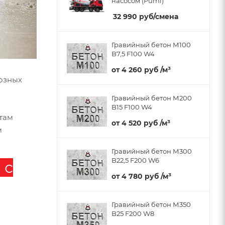
насосом (Pumi)
32 990
руб
/смена
Гравийный бетон М100
B7,5 F100 W4
от
4 260 руб
/м³
розных
Гравийный бетон М200
B15 F100 W4
ртам
от
4 520 руб
/м³
м
Гравийный бетон М300
B22,5 F200 W6
 с
от
4 780 руб
/м³
Гравийный бетон М350
B25 F200 W8