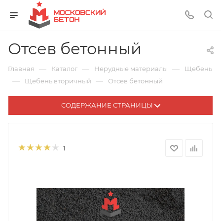
Отсев бетонный
—
—
—
Главная
Каталог
Нерудные материалы
Щебень
—
—
Щебень вторичный
Отсев бетонный
СОДЕРЖАНИЕ СТРАНИЦЫ
1