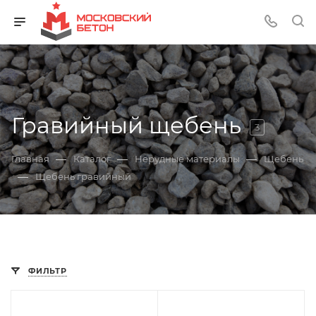
Гравийный щебень
3
—
—
—
Главная
Каталог
Нерудные материалы
Щебень
—
Щебень гравийный
ФИЛЬТР