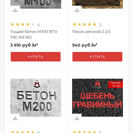
4
2
Тощий бетон М100 B7,5
Песок речной 2-2,5
F50 Ж3 W2
3 610 руб
/м³
540 руб
/м³
КУПИТЬ
КУПИТЬ
9
2