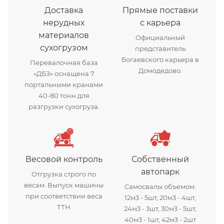
Доставка
Прямые поставки
нерудных
с карьера
материалов
Официальный
сухогрузом
представитель
Богаевского карьера в
Перевалочная база
Домодедово.
«ДБЗ» оснащена 7
портальными кранами
40-80 тонн для
разгрузки сухогруза.
Весовой контроль
Собственный
автопарк
Отгрузка строго по
весам. Выпуск машины
Самосвалы объемом:
при соответствии веса
12м3 - 5шт, 20м3 - 4шт,
ТТН
24м3 - 3шт, 30м3 - 5шт,
40м3 - 1шт, 42м3 - 2шт