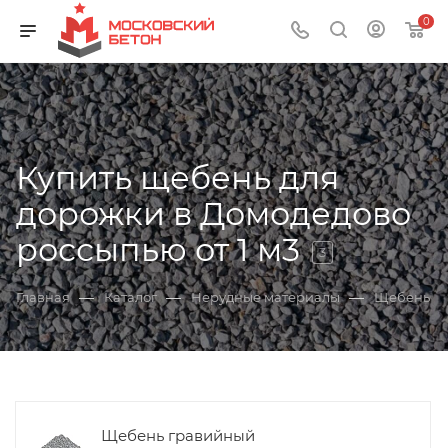
0
Купить щебень для
дорожки в Домодедово
россыпью от 1 м3
3
—
—
—
Главная
Каталог
Нерудные материалы
Щебень
Щебень гравийный