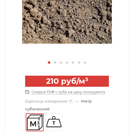
210
руб
/м³
Скидка 100₽ с куба на цену конкурента
Единица измерения
—
Метр
?
кубический