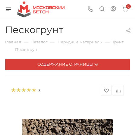
0
Пескогрунт
—
—
—
Главная
Каталог
Нерудные материалы
Грунт
—
Пескогрунт
СОДЕРЖАНИЕ СТРАНИЦЫ
3