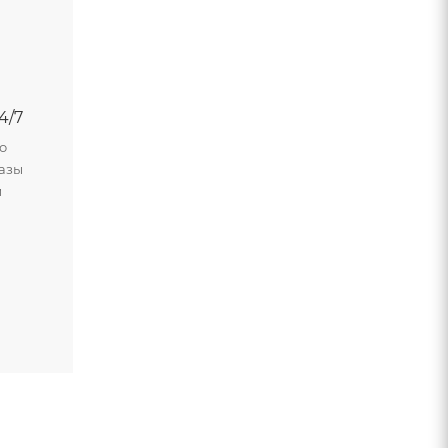
4/7
о
азы
м