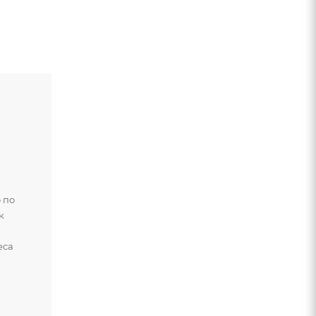
 по
к
и
еса