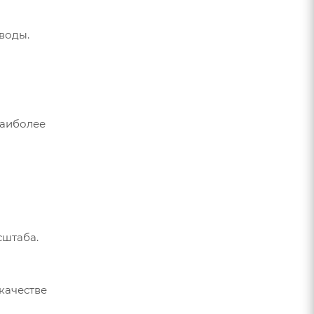
воды.
наиболее
сштаба.
качестве