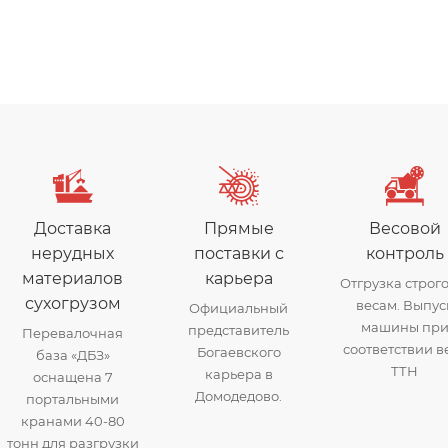
Доставка
Прямые
Весовой
нерудных
поставки с
контроль
материалов
карьера
Отгрузка строго
сухогрузом
весам. Выпус
Официальный
машины пр
представитель
Перевалочная
соответствии в
Богаевского
база «ДБЗ»
ТТН
карьера в
оснащена 7
Домодедово.
портальными
кранами 40-80
тонн для разгрузки