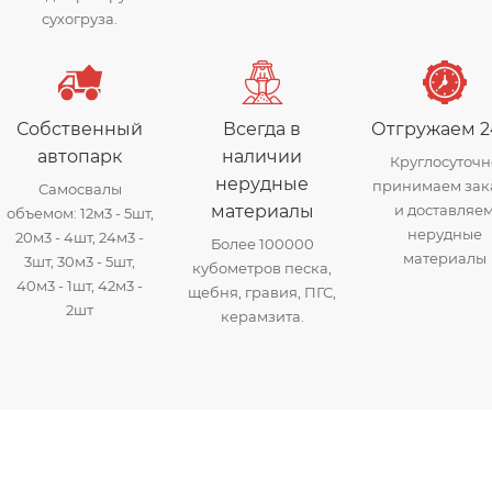
сухогруза.
Собственный
Всегда в
Отгружаем 2
автопарк
наличии
Круглосуточн
нерудные
принимаем зак
Самосвалы
материалы
и доставляе
объемом: 12м3 - 5шт,
нерудные
20м3 - 4шт, 24м3 -
Более 100000
материалы
3шт, 30м3 - 5шт,
кубометров песка,
40м3 - 1шт, 42м3 -
щебня, гравия, ПГС,
2шт
керамзита.