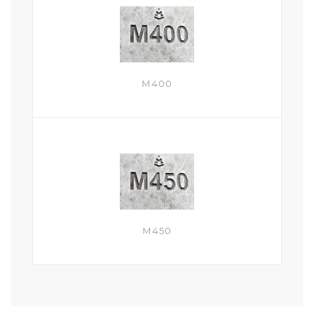
М400
М450