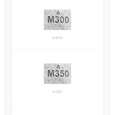
М300
М350