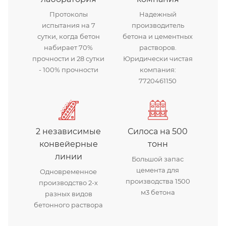
Протоколы
Надежный
испытания на 7
производитель
сутки, когда бетон
бетона и цементных
набирает 70%
растворов.
прочности и 28 сутки
Юридически чистая
- 100% прочности
компания:
7720461150
2 независимые
Силоса на 500
конвейерные
тонн
линии
Большой запас
цемента для
Одновременное
производства 1500
производство 2-х
м3 бетона
разных видов
бетонного раствора