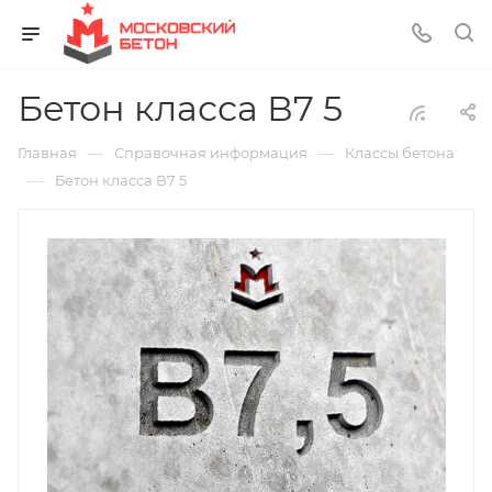
Бетон класса В7 5
—
—
Главная
Справочная информация
Классы бетона
—
Бетон класса В7 5