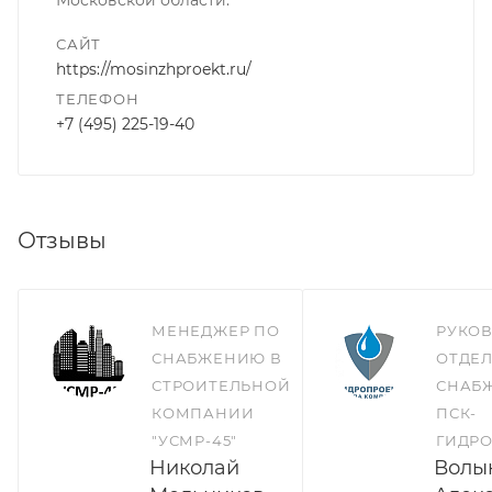
Московской области.
САЙТ
https://mosinzhproekt.ru/
ТЕЛЕФОН
+7 (495) 225-19-40
Отзывы
МЕНЕДЖЕР ПО
РУКО
СНАБЖЕНИЮ В
ОТДЕ
СТРОИТЕЛЬНОЙ
СНАБ
КОМПАНИИ
ПСК-
"УСМР-45"
ГИДР
Николай
Волы