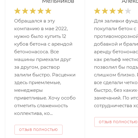
Мельников
Алек
Обращался в эту
Для заливки фун
компанию в мае 2022,
покупали бетон с
нужно было купить 12
противоморозно
кубов бетона с арендой
добавкой и брали
бетононасоса. Все
аренду бетононасо
машины приехали друг
как рельеф местн
за другом, раствор
позволил бы подъ
залили быстро. Расценки
слишком близко. 
здесь приемлемые,
все сделали четко
менеджеры
быстро, без каких
приветливые. Хочу особо
замечаний. По ит
отметить слаженность
сотрудничества хо
коллектива, ко...
ОТЗЫВ ПОЛНОСТЬЮ
ОТЗЫВ ПОЛНОСТЬЮ