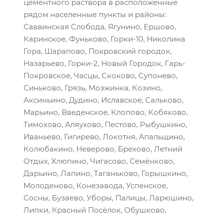
цементного раствора в расположенные
рядом населенные пункты и районы:
Саввинская Слобода, Ягунино, Ершово,
Каринское, Фуньково, Горки-10, Николина
Гора, Шарапово, Покровский городок,
Назарьево, Горки-2, Новый Городок, Гарь-
Покровское, Часцы, Скоково, Супонево,
Синьково, Грязь, Мозжинка, Козино,
Аксиньино, Дудино, Иславское, Сальково,
Марьино, Введенское, Клопово, Кобяково,
Тимохово, Аляухово, Пестово, Рыбушкино,
Иваньево, Гигирево, Локотня, Апальщино,
Колюбакино, Неверово, Брехово, Летний
Отдых, Хлюпино, Чигасово, Семёнково,
Дарьино, Лапино, Таганьково, Горышкино,
Молоденово, Конезавода, Успенское,
Сосны, Бузаево, Уборы, Палицы, Ларюшино,
Липки, Красный Посёлок, Обушково,