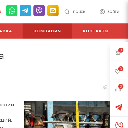
К
ПОИСК
ВОЙТИ
АВКА
КОМПАНИЯ
КОНТАКТЫ
0
а
0
0
укции
кций.
 и