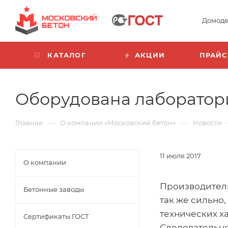
Домоде
КАТАЛОГ
АКЦИИ
ПРАЙС
Оборудована лаборатор
—
—
Главная
О компании «Московский бетон»
Новости
11 июля 2017
О компании
Производитель
Бетонные заводы
так же сильно,
технических х
Сертификаты ГОСТ
Следовательно