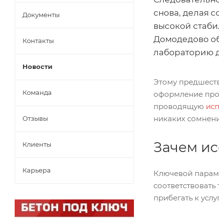
снова, делая 
Документы
высокой стаби
Домодедово о
Контакты
лабораторию д
Новости
Этому предшеств
Команда
оформление прое
проводящую
исп
никаких сомнени
Отзывы
Зачем ис
Клиенты
Карьера
Ключевой параме
соответствовать
прибегать к усл