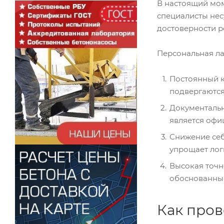
В настоящий мом
специалисты нес
достоверности ре
Персональная л
Постоянный к
подвергаются
Документальн
является офи
Снижение себ
упрощает лог
Высокая точн
обоснованные
Как пров