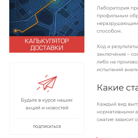
Лаборатория пре
профильным обр
неразрушающими.
способом.
Ход и результат
заключение – соо
либо на произво
испытаний анали
Какие ст
Будьте в курсе наших
Каждый вид выпу
акций и новостей
нормативными ак
сжатие зависит о
ПОДПИСАТЬСЯ