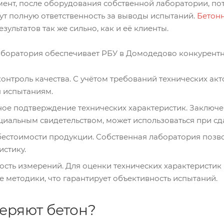
ент, после оборудования собственной лаборатории, потр
ут полную ответственность за выводы испытаний.
Бетон
зультатов так же сильно, как и её клиенты.
аборатория обеспечивает РБУ в Домодедово конкурент
онтроль качества. С учётом требований технических ак
 испытаниям.
ое подтверждение технических характеристик. Заключе
циальным свидетельством, может использоваться при сда
естоимости продукции. Собственная лаборатория позвол
истику.
ость измерений. Для оценки технических характеристик
 методики, что гарантирует объективность испытаний.
еряют бетон?