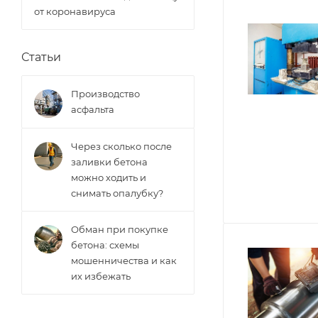
от коронавируса
Статьи
Производство
асфальта
Через сколько после
заливки бетона
можно ходить и
снимать опалубку?
Обман при покупке
бетона: схемы
мошенничества и как
их избежать