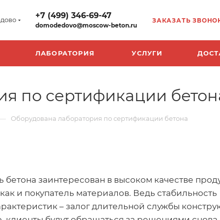
+7 (499) 346-69-47
дово
ЗАКАЗАТЬ ЗВОНО
domodedovo@moscow-beton.ru
ЛАБОРАТОРИЯ
УСЛУГИ
ДОСТ
ия по сертификации бетон
—
Оборудована лаборатория по сертификации бетона
 бетона заинтересован в высоком качестве прод
 как и покупатель материалов. Ведь стабильность
арактеристик – залог длительной службы констру
, клиенты будут обращаться за решениями снова